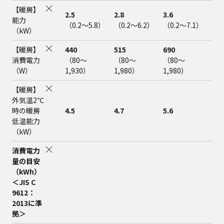
【暖房】
2.5
2.8
3.6
4.2
能力
（0.2～5.8）
（0.2～6.2）
（0.2～7.1）
（0
（kW）
【暖房】
440
515
690
915
消費電力
（80～
（80～
（80～
（8
（W）
1,930）
1,980）
1,980）
1,
【暖房】
外気温2℃
時の暖房
4.5
4.7
5.6
5.6
低温能力
（kW）
消費電力
量の目安
（kWh）
＜JIS C
9612：
2013に準
拠＞