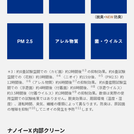
※3
＊3：約8畳試験空間での〈カビ菌〉約2時間後
の抑制効果。約6畳試験
※4
※5
空間での〈花粉〉約3時間後、
〈ニオイ〉約15分後、
〈PM2.5〉約
※6
※7
12時間後、
〈アレル物質〉約6時間後
の抑制効果。 約6畳密閉試験空
※8
間での〈浮遊菌〉約4時間後〈付着菌〉約8時間後、
〈浮遊ウイルス〉
※9
約3.5時間後〈付着ウイルス〉約2時間後
の抑制効果。数値は実際の使
用空間での試験結果ではありません。脱臭効果は、周囲環境（温度・湿
度）、運転時間、臭気、繊維の種類によって異なります。防臭は、原因菌
※10
※11
の増殖を抑制
してニオイの発生を予防
します。
ナノイーX 内部クリーン