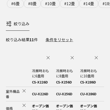
#6畳
#8畳
#10畳
#12畳
#14畳
#1
絞り込み
絞り込み結果
11
件
条件をリセット
冷房時おも
冷房時おも
冷房時おも
冷
に6畳用
に8畳用
に10畳用
に1
CS-X226D
CS-X256D
CS-X286D
CS
室外機品
CU-X226D
CU-X256D
CU-X286D
CU
番
オープン価
オープン価
オープン価
オ
価格