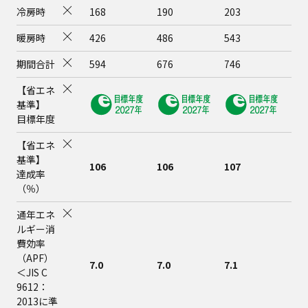
冷房時
168
190
203
296
暖房時
426
486
543
736
期間合計
594
676
746
1,0
【省エネ
基準】
目標年度
【省エネ
基準】
106
106
107
100
達成率
（％）
通年エネ
ルギー消
費効率
（APF）
7.0
7.0
7.1
6.6
＜JIS C
9612：
2013に準