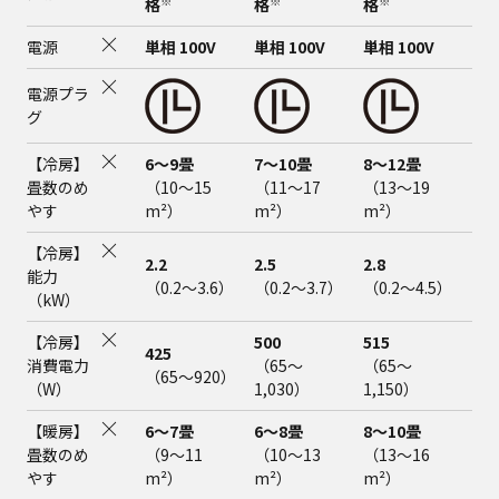
※
※
※
格
格
格
格
電源
単相 100V
単相 100V
単相 100V
単相
電源プラ
グ
【冷房】
6～9畳
7～10畳
8～12畳
10
畳数のめ
（10～15
（11～17
（13～19
（1
やす
m²）
m²）
m²）
m²
【冷房】
2.2
2.5
2.8
3.6
能力
（0.2～3.6）
（0.2～3.7）
（0.2～4.5）
（0
（kW）
【冷房】
500
515
825
425
消費電力
（65～
（65～
（6
（65～920）
（W）
1,030）
1,150）
1,
【暖房】
6～7畳
6～8畳
8～10畳
9～
畳数のめ
（9～11
（10～13
（13～16
（1
やす
m²）
m²）
m²）
m²