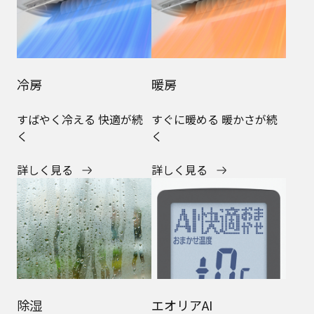
冷房
暖房
すばやく冷える 快適が続
すぐに暖める 暖かさが続
く
く
詳しく見る
詳しく見る
除湿
エオリアAI