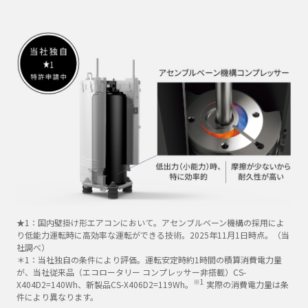
★1：国内壁掛け形エアコンにおいて。アセンブルベーン機構の採用によ
り低能力運転時に高効率な運転ができる技術。2025年11月1日時点。（当
社調べ）
＊1：当社独自の条件により評価。運転安定時約1時間の積算消費電力量
が、当社従来品（エコロータリー コンプレッサー非搭載）CS-
※1
X404D2=140Wh、新製品CS-X406D2=119Wh。
実際の消費電力量は条
件により異なります。