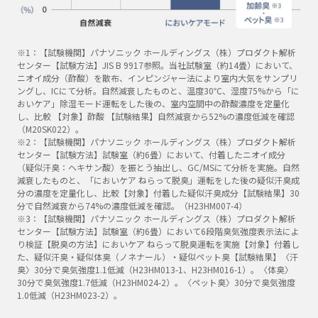
※1：【試験機関】パナソニック ホールディングス（株）プロダクト解析
センター【試験方法】JIS B 9917参照。当社試験室（約14畳）において、
ニオイ成分（酢酸）を散布、インピンジャー法により室内大気をサンプリ
ングし、ICにて分析。自然減衰したものと、温度30℃、湿度75%から「に
おいケア」除湿モード運転をした後の、室内空間中の酢酸濃度を定量化
し、比較 【対象】酢酸 【試験結果】自然減衰から52%の濃度低減を確認
（M20SK022）。
※2：【試験機関】パナソニック ホールディングス（株）プロダクト解析
センター【試験方法】試験室（約6畳）において、付着したニオイ成分
（疑似汗臭：ヘキサン酸）を振とう抽出し、GC/MSにて分析を実施。自然
減衰したものと、「においケア ねらって脱臭」運転をした後の疑似汗臭成
分の濃度を定量化し、比較【対象】付着した疑似汗臭成分【試験結果】30
分で自然減衰から74%の濃度低減を確認。（H23HM007-4）
※3：【試験機関】パナソニック ホールディングス（株）プロダクト解析
センター【試験方法】試験室（約6畳）において6段階臭気強度表示法によ
り検証【脱臭の方法】においケア ねらって脱臭運転を実施【対象】付着し
た、疑似汗臭・疑似体臭（ノネナール）・疑似ペット臭【試験結果】〈汗
臭〉30分で臭気強度1.1低減（H23HM013-1、H23HM016-1）。〈体臭〉
30分で臭気強度1.7低減（H23HM024-2）。〈ペット臭〉30分で臭気強度
1.0低減（H23HM023-2）。