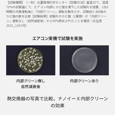
【試験機関】（一財）北里環境科学センター【試験方法】室温25℃、湿度
70%の試験室にて、エアコン内部にカビ菌を滴下した試験片を設置、1日3
時間の冷房運転後に「内部クリーン」運転を動作させ、試験前と4日後の
カビ菌の数を比較【試験結果】試験片のカビ菌（1種類）が「内部クリー
ン」運転なし（自然減衰後）から99%除去されたことを確認（北生発
2021_1202号)
熱交換器の写真で比較。ナノイーＸ内部クリーン
の効果