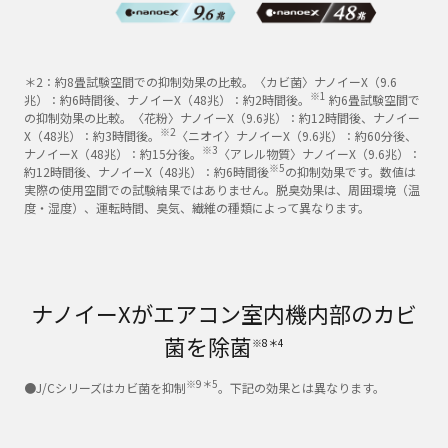
＊2：約8畳試験空間での抑制効果の比較。〈カビ菌〉ナノイーX（9.6
※1
兆）：約6時間後、ナノイーX（48兆）：約2時間後。
約6畳試験空間で
の抑制効果の比較。〈花粉〉ナノイーX（9.6兆）：約12時間後、ナノイー
※2
X（48兆）：約3時間後。
〈ニオイ〉ナノイーX（9.6兆）：約60分後、
※3
ナノイーX（48兆）：約15分後。
〈アレル物質〉ナノイーX（9.6兆）：
※5
約12時間後、ナノイーX（48兆）：約6時間後
の抑制効果です。数値は
実際の使用空間での試験結果ではありません。脱臭効果は、周囲環境（温
度・湿度）、運転時間、臭気、繊維の種類によって異なります。
ナノイーXがエアコン室内機内部のカビ
菌を除菌
※8＊4
※9＊5
●J/Cシリーズはカビ菌を抑制
。下記の効果とは異なります。