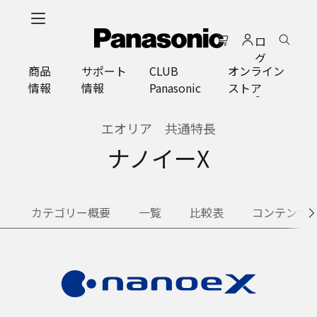
メ
イ
ロ
ン
グ
コ
商品
サポート
CLUB
オンライン
イ
ン
情報
情報
Panasonic
ストア
ン
テ
ン
ツ
エオリア 共通特長
に
ナノイーX
ス
キ
ッ
プ
カテゴリー概要
一覧
比較表
コンテンツ