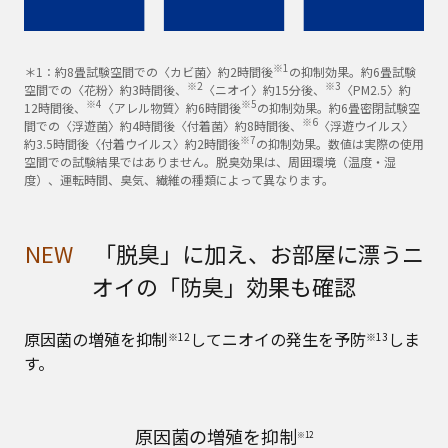
※1
＊1：約8畳試験空間での〈カビ菌〉約2時間後
の抑制効果。約6畳試験
※2
※3
空間での〈花粉〉約3時間後、
〈ニオイ〉約15分後、
〈PM2.5〉約
※4
※5
12時間後、
〈アレル物質〉約6時間後
の抑制効果。約6畳密閉試験空
※6
間での〈浮遊菌〉約4時間後〈付着菌〉約8時間後、
〈浮遊ウイルス〉
※7
約3.5時間後〈付着ウイルス〉約2時間後
の抑制効果。数値は実際の使用
空間での試験結果ではありません。脱臭効果は、周囲環境（温度・湿
度）、運転時間、臭気、繊維の種類によって異なります。
NEW
「脱臭」に加え、お部屋に漂うニ
オイの「防臭」効果も確認
原因菌の増殖を抑制
してニオイの発生を予防
しま
※12
※13
す。
原因菌の増殖を抑制
※12