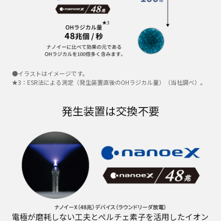
●イラストはイメージです。
★3：ESR法による測定（発生装置直後のOHラジカル量）（当社調べ）。
発生装置は交換不要
電極が磨耗しない工夫とぺルチェ素子を活用したイオン