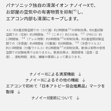
パナソニック独自の清潔イオン ナノイーXで、
お部屋の空気中の有害物質を抑制
＊1
し、
エアコン内部も清潔にキープします。
※1
＊1：約8畳試験空間での〈カビ菌〉約2時間後
の抑制効果。約6畳試験
※2
※3
空間での〈花粉〉約3時間後、
〈ニオイ〉約15分後、
〈PM2.5〉約
※4
※5
12時間後、
〈アレル物質〉約6時間後
の抑制効果。約6畳密閉試験空
※6
間での〈浮遊菌〉約4時間後〈付着菌〉約8時間後、
〈浮遊ウイルス〉
※7
約3.5時間後〈付着ウイルス〉約2時間後
の抑制効果。数値は実際の使用
空間での試験結果ではありません。脱臭効果は、周囲環境（温度・湿
度）、運転時間、臭気、繊維の種類によって異なります。
ナノイーXによる清潔機能
ナノイーXによるその他の機能
エアコンで初めて「日本アトピー協会推薦品」マークを
取得
ナノイーX技術について