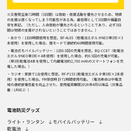
※災害発生後72時間（3日間）は救助・救援活動を優先させるため、物資
の支援は遅くなってしまう可能性がある為、最低限として3日間の備蓄目
安を表記。（ただし、人命救助が優先されるということであり、必ず3日
間は物資の支援がされないということではありません。）
・あかり：1日8時間使用を想定。BF-AL05（乾電池エボルタNEO単3形×3
本使用）を使用した場合、強モードで連続約60時間使用可能。
・電池式モバイルバッテリー：1日0.5回の充電を想定。BQ-CC87（乾電池
エボルタNEO単3形×4本使用）を使用した場合、約0.5回の充電が可能。
（単3形乾電池4本を使用して内蔵電池約2,700 mAhのスマートフォンを充
電した場合。）
・ラジオ：家族で1台使用と想定。RF-P155 (乾電池エボルタ単3形×2本使
用）を使用した場合。FM受信時 計71時間使用可能。（電池寿命は中電流
域の連続放電性能を向上させた、使用推奨期限2026年4月以降品〈対象品
番：LR6EJ〉）
電池防災グッズ
ライト・ランタン
モバイルバッテリー
乾電池