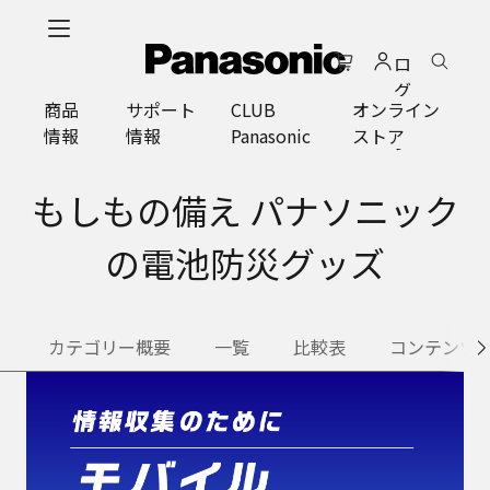
メ
イ
ロ
ン
グ
コ
商品
サポート
CLUB
オンライン
イ
ン
情報
情報
Panasonic
ストア
ン
テ
ン
ツ
もしもの備え パナソニック
に
ス
の電池防災グッズ
キ
ッ
プ
カテゴリー概要
一覧
比較表
コンテンツ