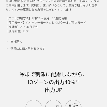
※ 黒い色に反応するIPLフラッシュで毛先に熱エネルギーを与え、ムダ毛
に集中照射します。同時に、使い続けることで、良好な肌サイクルを保
ち、くすみの原因となる角質をはがしやすくします
【モデル試験方法】3日に1回使用、16週間使用​
【使用モード】ハイパワーモードもしくはクールプラスモード
【被験者】20～40代男性​
【測定部位】ヒゲ​
当社調べ​
効果には個人差があります​
冷却で刺激に配慮しながら、
IOゾーンの出力40％​
※5
出力UP