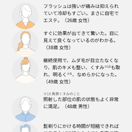
フラッシュは強いが痛みは抑えられ
ていて冷却もすごい。まさに自宅で
エステ。（26歳 女性）
すぐに効果が出てきて驚いた。目に
見えて良くなっているのがわかる。
（38歳 女性）
継続使用で、ムダ毛が目立たなくな
り、肌のキメも整い、くすみ
も取
※10
れ、明るく
、なめらかになった。
※6
（49歳 女性）
※10 角質くすみのこと
照射した部位の肌の状態もよく非常
に満足。​（48歳 男性）​
髭剃りにかける時間が短縮できれば