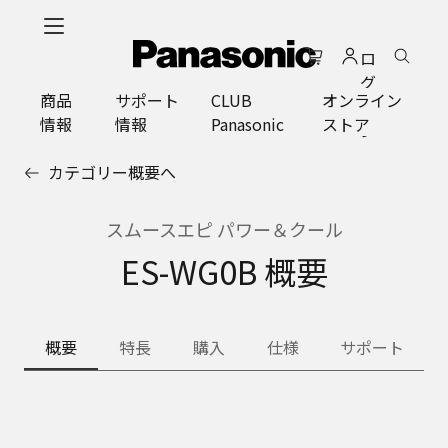
メ
イ
ロ
ン
グ
コ
商品
サポート
CLUB
オンライン
イ
ン
情報
情報
Panasonic
ストア
ン
テ
ン
カテゴリー概要へ
ツ
に
ス
スムースエピ パワー＆クール
キ
ES-WG0B 概要
ッ
プ
概要
特長
購入
仕様
サポート