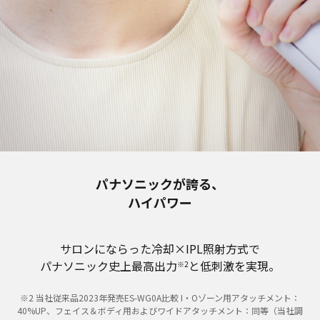
パナソニックが誇る、
ハイパワー​
サロンにならった冷却×IPL照射方式で​
パナソニック史上最高出力
と低刺激を実現。​
※2
※2 当社従来品2023年発売ES-WG0A比較 I・Oゾーン用アタッチメント：
40%UP、フェイス＆ボディ用およびワイドアタッチメント：同等（当社調