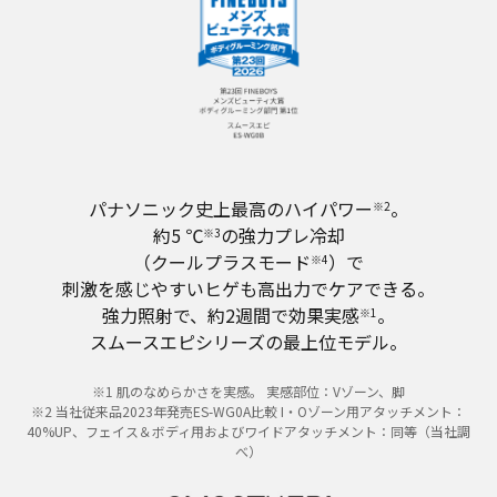
パナソニック史上最高のハイパワー
。
※2
約5 ℃
の強力プレ冷却
※3
（クールプラスモード
）で
※4
刺激を感じやすいヒゲも高出力でケアできる。
強力照射で、約2週間で効果実感
。
※1
スムースエピシリーズの最上位モデル。
※1 肌のなめらかさを実感。 実感部位：Vゾーン、脚
※2 当社従来品2023年発売ES-WG0A比較 I・Oゾーン用アタッチメント：
40%UP、フェイス＆ボディ用およびワイドアタッチメント：同等（当社調
べ）