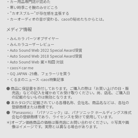
カー用品専門誌が認めた
寒い時季こそ腕のみせどころ
"カオスブルー"が存在感を主張する
カーオーディオの音が変わる、caosの秘めたちからとは。
メディア情報
みんカラ パーツオブザイヤー
みんカラユーザーレビュー
Auto Sound Web 2022 Special Award受賞
Auto Sound Web 2018 Special Award受賞
Auto Sound Web 黛×和田 対談
caos×car me
GQ JAPAN -29歳、フェラーリを買う
くるまのニュース -caos特集記事
● 商品に保証書を添付しております。ご購入の際は「お買い上げの日・販
売店」などの記入を確かめてお受け取りください。尚、店名、ご購入日
の記載のないものは無効となります。
● 本カタログに記載されている各種名称、会社名、商品名などは、各社の
登録商標または商標です。
●「Panasonic」「パナソニック」は、パナソニック ホールディングス株式
会社の登録商標であり、ライセンスを受けて使用しています。
＊)オープン価格商品の価格は販売店にお問い合わせください。※写真や画
像はイメージです。実際とは異なる場合があります。