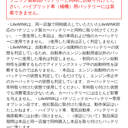
ソニック製新品バッテリーと同時にお取り付けくだ
さい。ハイブリッド車（補機）用バッテリーには装
着できません。
・LifeWINKは、同一店舗で同時購入していただいたLifeWINK対
応のパナソニック製カーバッテリーと同時に取り付けてくださ
い。・一度使用した本品は、他の車両および他のカーバッテリ
ーに使用できません。（使用した場合は正しく判定しません）
・LifeWINKは、自動車のエンジン始動時のカーバッテリーの状
態を判定しているため、自動車のエンジン始動用途以外のバッ
テリーに使用した場合は判定しません。・初回のエンジン始動
特性を診断するものでアイドリングストップ中の始動特性を診
断するものではありません。・本品は、エンジン始動時のカー
バッテリーの状態を判定しているだけでなく、エンジン停止中
のカーバッテリーの状態も判定しています。カーバッテリーに
常時取り付けた状態で使用してください。常時取り付けた状態
でも消費電流が少ないため、カーバッテリーにはほとんど影響
を与えません。・LifeWINKは パナソニックカーバッテリー専用
オプション品です。他社製品に取付けた場合は、動作保証はい
たしかねます。・ハイブリッド車、電気自動車、バッテリー２
個搭載車にはお使い頂けません。・（保証について）製品保証
期間は本品と同一店舗で同時購入し本品を取り付けたバッテリ
ーに準じます。