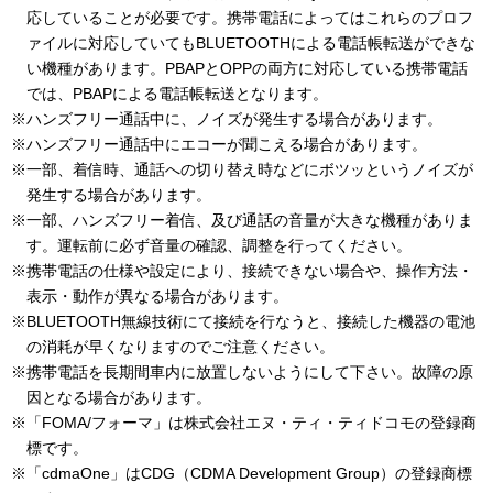
応していることが必要です。携帯電話によってはこれらのプロフ
ァイルに対応していてもBLUETOOTHによる電話帳転送ができな
い機種があります。PBAPとOPPの両方に対応している携帯電話
では、PBAPによる電話帳転送となります。
※ハンズフリー通話中に、ノイズが発生する場合があります。
※ハンズフリー通話中にエコーが聞こえる場合があります。
※一部、着信時、通話への切り替え時などにボツッというノイズが
発生する場合があります。
※一部、ハンズフリー着信、及び通話の音量が大きな機種がありま
す。運転前に必ず音量の確認、調整を行ってください。
※携帯電話の仕様や設定により、接続できない場合や、操作方法・
表示・動作が異なる場合があります。
※BLUETOOTH無線技術にて接続を行なうと、接続した機器の電池
の消耗が早くなりますのでご注意ください。
※携帯電話を長期間車内に放置しないようにして下さい。故障の原
因となる場合があります。
※「FOMA/フォーマ」は株式会社エヌ・ティ・ティドコモの登録商
標です。
※「cdmaOne」はCDG（CDMA Development Group）の登録商標