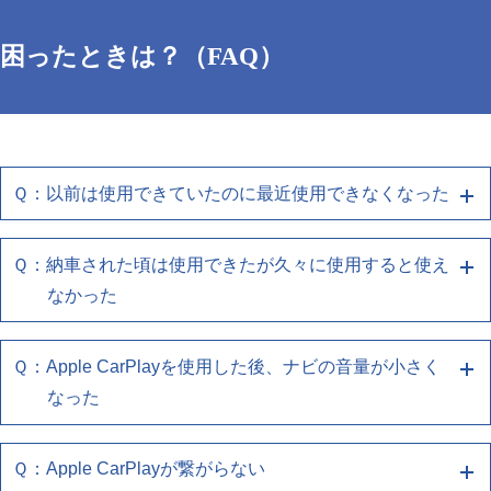
困ったときは？（FAQ）
Ｑ：以前は使用できていたのに最近使用できなくなった
Ｑ：納車された頃は使用できたが久々に使用すると使え
Ａ１ 端末との再接続、端末/ナビの再起動をお
なかった
試しください
下記の確認をお願いします
Ｑ：Apple CarPlayを使用した後、ナビの音量が小さく
Ａ１ 端末との再接続、端末/ナビの再起動をお
・お使いのスマートフォンの再起動をしてください
なった
試しください
・お使いのUSBケーブルがスマートフォンとUSBポ
下記の確認をお願いします
ートに正しく接続されているか確認してください
Ｑ：Apple CarPlayが繋がらない
Ａ１ 端末との再接続、端末/ナビの再起動をお
・使用しているケーブルがスマートフォン同梱品、も