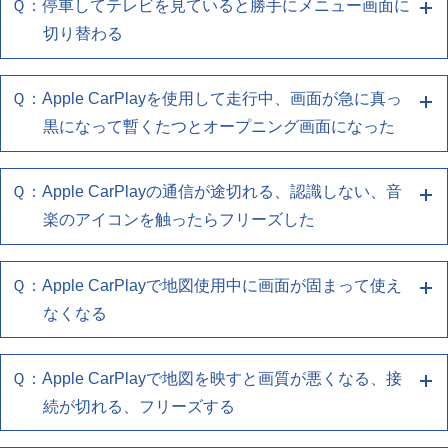
Ｑ：停車してテレビを見ていると勝手にメニュー画面に
Ａ１ 端末との再接続、端末/ナビの再起動をお
いか確認してください
下記の確認をお願いします
しくはUSB認証取得済み品であるか確認してくださ
(無線でお使いのお客様)
・Wi-FiやBluetoothが本機と接続されているかをご確
切り替わる
試しください
い
・iPhoneのCarPlay設定で、ナビゲーションとの接続
認ください
・お使いのスマートフォンの再起動をしてください
を再度登録しなおしてください
下記の確認をお願いします
・お使いのUSBケーブルがスマートフォンとUSBポ
(無線でお使いのお客様)
(有線でお使いのお客様)
Ｑ：Apple CarPlayを使用して走行中、画面が急に真っ
Ａ４ ナビゲーションを再起動してください
・複数の機器登録をしている場合、切り替わっていな
ートに正しく接続されているか確認してください
・iPhoneのCarPlay設定で、ナビゲーションとの接続
・Wi-FiやBluetoothが本機と接続されているかをご確
・お使いのスマートフォンの再起動をしてください
黒になって暫くたつとオープニング画面になった
いか確認してください
・使用しているケーブルがスマートフォン同梱品、も
エンジン(ACC)を切ってから再度起動させても同様の
を再度登録しなおしてください
認ください
・お使いのUSBケーブルがスマートフォンとUSBポ
しくはUSB認証取得済み品であるか確認してくださ
症状の場合は、販売店へご相談ください
・複数の機器登録をしている場合、切り替わっていな
ートに正しく接続されているか確認してください
(無線でお使いのお客様)
Ｑ：Apple CarPlayの通信が途切れる、認識しない、音
Ａ４ ナビゲーションを再起動してください
い
いか確認してください
・使用しているケーブルがスマートフォン同梱品、も
・iPhoneのCarPlay設定で、ナビゲーションとの接続
楽のアイコンを触ったらフリーズした
しくはUSB認証取得済み品であるか確認してくださ
エンジン(ACC)を切ってから再度起動させても同様の
を再度登録しなおしてください
(有線でお使いのお客様)
い
症状の場合は、販売店へご相談ください
・複数の機器登録をしている場合、切り替わっていな
・Wi-FiやBluetoothが本機と接続されているかをご確
Ｑ：Apple CarPlayで地図使用中に画面が固まって使え
Ａ４ ナビゲーションを再起動してください
いか確認してください
認ください
(有線でお使いのお客様)
なくなる
エンジン(ACC)を切ってから再度起動させても同様の
(無線でお使いのお客様)
・Wi-FiやBluetoothが本機と接続されているかをご確
症状の場合は、販売店へご相談ください
・iPhoneのCarPlay設定で、ナビゲーションとの接続
認ください
Ｑ：Apple CarPlayで地図を映すと画質が悪くなる、接
Ａ１ 端末との再接続、端末/ナビの再起動をお
を再度登録しなおしてください
(無線でお使いのお客様)
続が切れる、フリーズする
・複数の機器登録をしている場合、切り替わっていな
試しください
・iPhoneのCarPlay設定で、ナビゲーションとの接続
いか確認してください