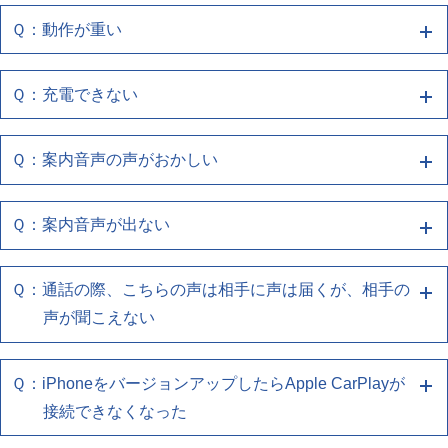
(無線でお使いのお客様)
試しください
取扱説明書の「よくあるお問い合わせ」の「自車位置
・複数の機器登録をしている場合、切り替わっていな
Ｑ：動作が重い
・iPhoneのCarPlay設定で、ナビゲーションとの接続
Ａ４ ナビゲーションを再起動してください
が正しく表示されない」欄を参照ください
下記の確認をお願いします
いか確認してください
を再度登録しなおしてください
スマートフォンのナビアプリをご使用の場合も同様で
エンジン(ACC)を切ってから再度起動させても同様の
・お使いのスマートフォンの再起動をしてください
・複数の機器登録をしている場合、切り替わっていな
Ｑ：充電できない
す
Ａ４ ナビゲーションを再起動してください
症状の場合は、販売店へご相談ください
・お使いのUSBケーブルがスマートフォンとUSBポ
いか確認してください
詳しくは取扱説明書の「ナビゲーションシステムと
ートに正しく接続されているか確認してください
エンジン(ACC)を切ってから再度起動させても同様の
は」もご参照ください
Ｑ：案内音声の声がおかしい
Ａ１ 端末との再接続、端末/ナビの再起動をお
・使用しているケーブルがスマートフォン同梱品、も
症状の場合は、販売店へご相談ください
しくはUSB認証取得済み品であるか確認してくださ
試しください
い
Ｑ：案内音声が出ない
Ａ４ ナビゲーションを再起動してください
下記の確認をお願いします
(有線でお使いのお客様)
エンジン(ACC)を切ってから再度起動させても同様の
・お使いのスマートフォンの再起動をしてください
Ｑ：通話の際、こちらの声は相手に声は届くが、相手の
・Wi-FiやBluetoothが本機と接続されているかをご確
Ａ１ 端末との再接続、端末/ナビの再起動をお
症状の場合は、販売店へご相談ください
・お使いのUSBケーブルがスマートフォンとUSBポ
声が聞こえない
認ください
試しください
ートに正しく接続されているか確認してください
(無線でお使いのお客様)
・使用しているケーブルがスマートフォン同梱品、も
下記の確認をお願いします
Ｑ：iPhoneをバージョンアップしたらApple CarPlayが
・iPhoneのCarPlay設定で、ナビゲーションとの接続
Ａ１ 端末との再接続、端末/ナビの再起動をお
しくはUSB認証取得済み品であるか確認してくださ
・お使いのスマートフォンの再起動をしてください
接続できなくなった
を再度登録しなおしてください
い
試しください
・お使いのUSBケーブルがスマートフォンとUSBポ
・複数の機器登録をしている場合、切り替わっていな