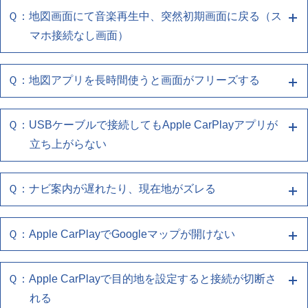
を再度登録しなおしてください
下記の確認をお願いします
Ｑ：地図画面にて音楽再生中、突然初期画面に戻る（ス
Ａ１ 端末との再接続、端末/ナビの再起動をお
・複数の機器登録をしている場合、切り替わっていな
・お使いのスマートフォンの再起動をしてください
マホ接続なし画面）
いか確認してください
試しください
・お使いのUSBケーブルがスマートフォンとUSBポ
下記の確認をお願いします
ートに正しく接続されているか確認してください
Ｑ：地図アプリを長時間使うと画面がフリーズする
Ａ４ ナビゲーションを再起動してください
・使用しているケーブルがスマートフォン同梱品、も
・お使いのスマートフォンの再起動をしてください
しくはUSB認証取得済み品であるか確認してくださ
エンジン(ACC)を切ってから再度起動させても同様の
・お使いのUSBケーブルがスマートフォンとUSBポ
Ｑ：USBケーブルで接続してもApple CarPlayアプリが
Ａ１ 端末との再接続、端末/ナビの再起動をお
い
症状の場合は、販売店へご相談ください
ートに正しく接続されているか確認してください
立ち上がらない
試しください
・使用しているケーブルがスマートフォン同梱品、も
(有線でお使いのお客様)
しくはUSB認証取得済み品であるか確認してくださ
・Wi-FiやBluetoothが本機と接続されているかをご確
下記の確認をお願いします
Ｑ：ナビ案内が遅れたり、現在地がズレる
Ａ１ 端末との再接続、端末/ナビの再起動をお
い
認ください
・お使いのスマートフォンの再起動をしてください
試しください
(無線でお使いのお客様)
(有線でお使いのお客様)
・お使いのUSBケーブルがスマートフォンとUSBポ
Ｑ：Apple CarPlayでGoogleマップが開けない
Ａ１ 端末との再接続、端末/ナビの再起動をお
・iPhoneのCarPlay設定で、ナビゲーションとの接続
・Wi-FiやBluetoothが本機と接続されているかをご確
下記の確認をお願いします
ートに正しく接続されているか確認してください
を再度登録しなおしてください
試しください
認ください
・使用しているケーブルがスマートフォン同梱品、も
・お使いのスマートフォンの再起動をしてください
Ｑ：Apple CarPlayで目的地を設定すると接続が切断さ
・複数の機器登録をしている場合、切り替わっていな
Ａ４ ナビゲーションを再起動してください
しくはUSB認証取得済み品であるか確認してくださ
(無線でお使いのお客様)
下記の確認をお願いします
・お使いのUSBケーブルがスマートフォンとUSBポ
れる
いか確認してください
い
・iPhoneのCarPlay設定で、ナビゲーションとの接続