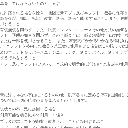
為をしてはならないものとします。
的に許諾される場合を除き、地図更新アプリ及び本ソフト（機器に保存
部を複製、抽出、転記、改変、送信、送信可能化 すること。また、同
使用すること。
、有償無償を問わず、また、譲渡・レンタル・リースその他方法の如何
フト（形態の如何を問わず、その全部または一部 の複製物・出力物・
または一部を使用させること。 また、本規約にかかるいかなる権利又
し、本ソフトを格納した機器を第三者に使用させる場合はこの限りでは
リ及び本ソフトをリバースエンジニアリング、逆コンパイル、逆アセン
準ずる行為をすること。
新アプリ及び本ソフトについて、本規約で明示的に許諾された以外の使
）
責に帰し得ない事由によるものの他、以下各号に定める 事項に起因し
ついては一切の賠償の責を免れるもの とします。
と現状との不一致に起因する場合
を利用可能な機器以外で利用した場合
アプリ及び本ソフトが翻案・改変されたことに起因する場合
タ・プログラム若しくは機器との組み合せに起因する場合