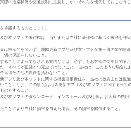
ず実際の道路状況や交通規制に注意し、かつそれらを優先しておこなう
）
を承諾するものとします。
リ及び本ソフトの著作権は、当社または当社に著作権に基づく権利を許
的又は黙示的を問わず、地図更新アプリ及び本ソフトが第三者の知的財
き一切の保証をしないこと。
用することによってなされる案内などは、必ずしもお客様の使用目的ま
た、すべてが正確かつ完全ではないこと。 当社は、このような場合に
代金返還その他の責任を負わないこと。
更新アプリ及び本ソフトに関する損害賠償責任を、当社の故意または重
いこと。なお、この規 定は地図更新アプリ及び本ソフトに関する当社
たものとすること。
及び本ソフトのダウンロード、インストール及び利用は､お客様の費用
したことにより当社に損害を与えた場合、その損害を賠償すること。
）