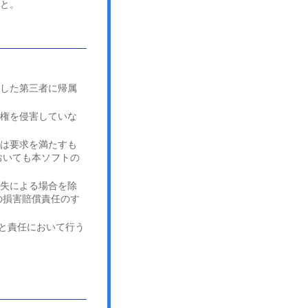
こと。
諾した第三者に帰属
産権を侵害していな
たは要求を満たすも
おいても本ソフトの
過失による場合を除
の損害賠償責任のす
 と責任において行う