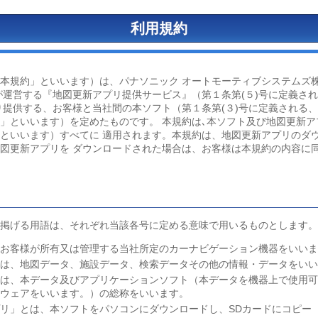
利用規約
本規約」といいます）は、パナソニック オートモーティブシステムズ
が運営する『地図更新アプリ提供サービス』（第１条第(５)号に定義さ
り提供する、お客様と当社間の本ソフト（第１条第(３)号に定義される、
」といいます）を定めたものです。 本規約は､本ソフト及び地図更新ア
といいます）すべてに 適用されます。本規約は、地図更新アプリのダ
図更新アプリを ダウンロードされた場合は、お客様は本規約の内容に
掲げる用語は、それぞれ当該各号に定める意味で用いるものとします。
、お客様が所有又は管理する当社所定のカーナビゲーション機器をいい
とは、地図データ、施設データ、検索データその他の情報・データをい
は、本データ及びアプリケーションソフト（本データを機器上で使用可
トウェアをいいます。）の総称をいいます。
リ」とは、本ソフトをパソコンにダウンロードし、SDカードにコピー（