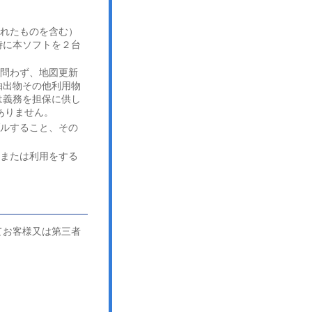
されたものを含む）
時に本ソフトを２台
を問わず、地図更新
抽出物その他利用物
は義務を担保に供し
ありません。
ブルすること、その
用または利用をする
てお客様又は第三者