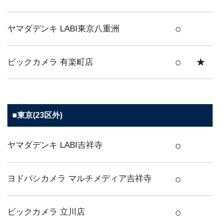
○
ヤマダデンキ LABI東京八重洲
○
★
ビックカメラ 有楽町店
■東京(23区外)
○
ヤマダデンキ LABI吉祥寺
○
ヨドバシカメラ マルチメディア吉祥寺
○
ビックカメラ 立川店