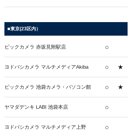
■東京(23区内）
○
ビックカメラ 赤坂見附駅店
○
★
ヨドバシカメラ マルチメディアAkiba
○
★
ビックカメラ 池袋カメラ・パソコン館
○
ヤマダデンキ LABI 池袋本店
○
ヨドバシカメラ マルチメディア上野