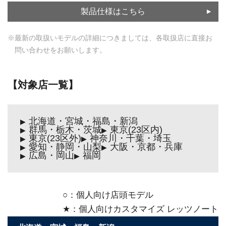
製品仕様はこちら
※最新の取扱いモデルの詳細につきましては、各取扱店に直接お
問い合わせをお願いします。
【対象店一覧】
北海道・宮城・福島・新潟
群馬・栃木・茨城
東京(23区内)
東京(23区外)
神奈川・千葉・埼玉
愛知・静岡・山梨
大阪・京都・兵庫
広島・岡山
福岡
○：個人向け店頭モデル
★：個人向けカスタマイズ レッツノート