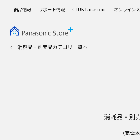
メ
商品情報
サポート情報
CLUB Panasonic
オンライン
イ
ン
コ
ン
テ
消耗品・別売品カテゴリ一覧へ
ン
ツ
に
ス
キ
ッ
プ
消耗品・別
（家電本