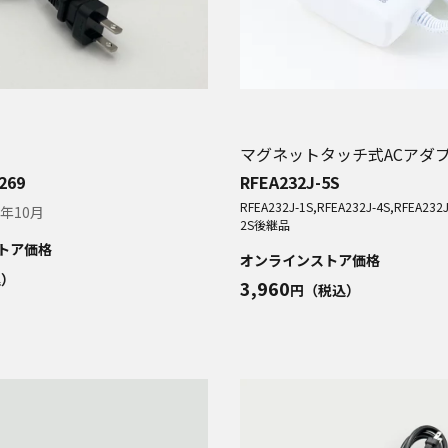
マグネットタッチ式ACアダ
269
RFEA232J-5S
RFEA232J-1S,RFEA232J-4S,RFEA232J
9年10月
2S
後継品
トア価格
オンラインストア価格
込）
3,960
円（税込）