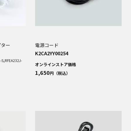
プター
電源コード
K2CA2YY00254
-S,RFEA232J-
オンラインストア価格
1,650
円（税込）