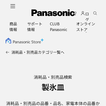
メ
イ
ロ
ン
グ
コ
商品
サポート
CLUB
オンライン
イ
ン
情報
情報
Panasonic
ストア
ン
テ
ン
ツ
に
消耗品・別売品カテゴリ一覧へ
ス
キ
ッ
プ
消耗品・別売品検索
製氷皿
消耗品・別売品の品番・品名、家電本体の品番か