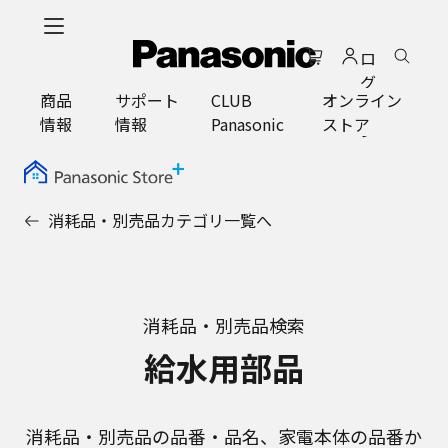
メ
イ
ロ
ン
グ
コ
商品
サポート
CLUB
オンライン
イ
ン
情報
情報
Panasonic
ストア
ン
テ
ン
ツ
に
消耗品・別売品カテゴリ一覧へ
ス
キ
ッ
プ
消耗品・別売品検索
給水用部品
消耗品・別売品の品番・品名、家電本体の品番か