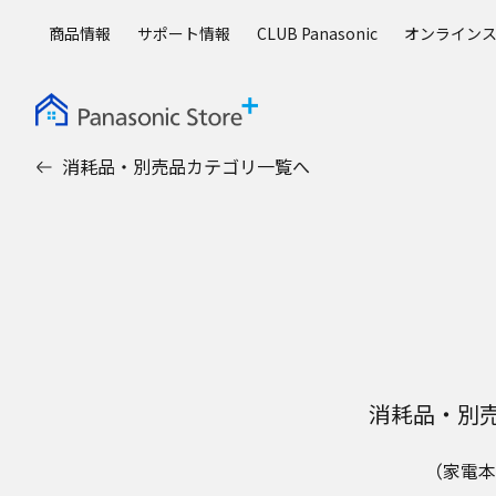
メ
商品情報
サポート情報
CLUB Panasonic
オンライン
イ
ン
コ
ン
テ
消耗品・別売品カテゴリ一覧へ
ン
ツ
に
ス
キ
ッ
プ
消耗品・別
（家電本