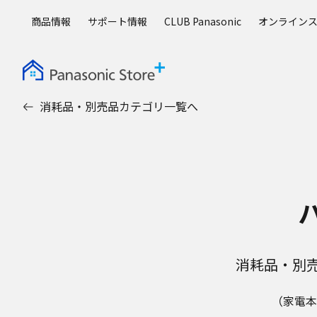
メ
商品情報
サポート情報
CLUB Panasonic
オンライン
イ
ン
コ
ン
テ
消耗品・別売品カテゴリ一覧へ
ン
ツ
に
ス
キ
ッ
プ
消耗品・別
（家電本