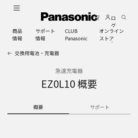
メ
イ
ロ
ン
グ
コ
商品
サポート
CLUB
オンライン
イ
ン
情報
情報
Panasonic
ストア
ン
テ
ン
交換用電池・充電器
ツ
に
ス
急速充電器
キ
EZ0L10 概要
ッ
プ
概要
サポート