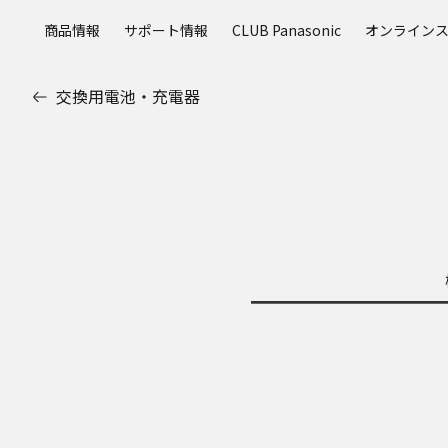
メ
商品情報
サポート情報
CLUB Panasonic
オンライン
イ
ン
コ
交換用電池・充電器
ン
テ
ン
ツ
に
ス
キ
ッ
プ