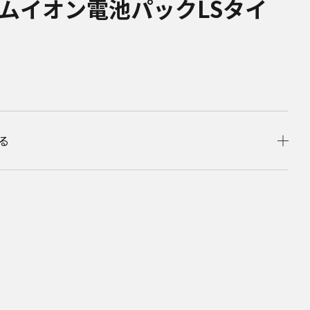
ムイオン電池パックLSタイ
る