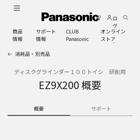
メ
イ
ロ
ン
グ
コ
商品
サポート
CLUB
オンライン
イ
ン
情報
情報
Panasonic
ストア
ン
テ
ン
消耗品・別売品
ツ
に
ス
ディスクグラインダー１００トイシ 研削用
キ
EZ9X200 概要
ッ
プ
概要
サポート