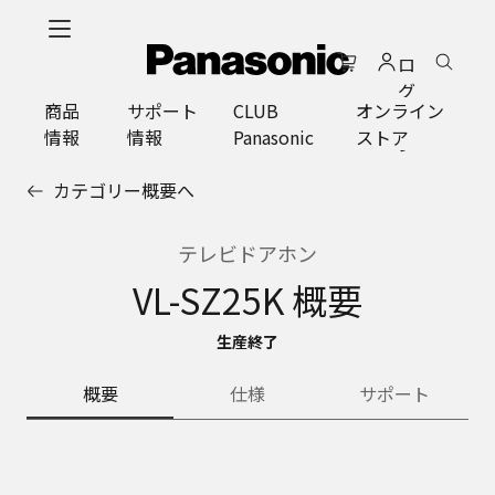
メ
イ
ロ
ン
グ
コ
商品
サポート
CLUB
オンライン
イ
ン
情報
情報
Panasonic
ストア
ン
テ
ン
カテゴリー概要へ
ツ
に
ス
テレビドアホン
キ
VL-SZ25K 概要
ッ
プ
生産終了
概要
仕様
サポート