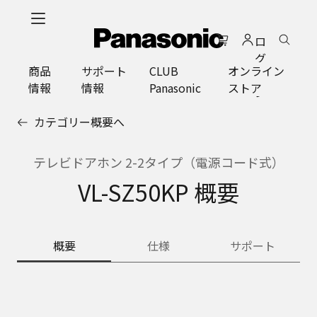
メ
イ
ロ
ン
グ
コ
商品
サポート
CLUB
オンライン
イ
ン
情報
情報
Panasonic
ストア
ン
テ
ン
カテゴリー概要へ
ツ
に
ス
テレビドアホン 2-2タイプ（電源コード式）
キ
VL-SZ50KP 概要
ッ
プ
概要
仕様
サポート