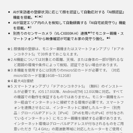
AIが来訪者の登録状況に応じて顔を認証して自動応対する『AI顔認証』
★1
★2
機能を搭載。
AIが設定エリア内の人を検知して自動録画する『AI自宅前見守り』機能
★3
を搭載。
★4
別売りのセンサーカメラ（VL-CX800K-H）連携
でモニター親機・ス
★5
★6
マートフォン
から映像確認が可能でお家の見守り強化。
★
1
顔情報の登録は、モニター親機またはスマートフォンアプリ「ドアホ
ンコネクトS」で30件までおこなえます。
★
2
AI機能については対象との距離、天候、または身体の一部が隠れるな
ど周囲の環境や条件によって検知、認証できない場合があります。
★
3
本機能を使用するには別売りのmicroSDカードが必要です。（対応
microSDカード容量16GB～512GB）
★
4
最大4台接続
★
5
スマートフォンアプリ「ドアホンコネクトS」（無料）のインストー
ルが必要です。iOS 17.0以降、Android(TM) 12.0以降に対応。すべて
の機器での動作を保証するものではありません。モニター親機をルー
ター経由でインターネットに接続できる環境が必要です。スマートフ
ォンを連携させるには、インターネットに接続したルーター（別売
品：グローバルIPアドレス［IPv4］［IPv6を用いたIPv4］が付与され
ているインターネット）にモニター親機を接続する必要があります。
インターネット環境はグローバルIPアドレスが付与されるものをご用
意いただき「2.4 GHz」の周波数帯域に対応したルーターをご使用く