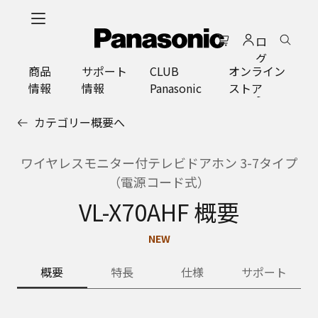
メ
イ
ロ
ン
グ
コ
商品
サポート
CLUB
オンライン
イ
ン
情報
情報
Panasonic
ストア
ン
テ
ン
カテゴリー概要へ
ツ
に
ス
ワイヤレスモニター付テレビドアホン 3-7タイプ
キ
（電源コード式）
ッ
VL-X70AHF 概要
プ
NEW
概要
特長
仕様
サポート