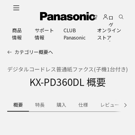
メ
イ
ロ
ン
グ
コ
商品
サポート
CLUB
オンライン
イ
ン
情報
情報
Panasonic
ストア
ン
テ
ン
カテゴリー概要へ
ツ
に
ス
デジタルコードレス普通紙ファクス(子機1台付き)
キ
KX-PD360DL 概要
ッ
プ
概要
特長
購入
仕様
レビュー