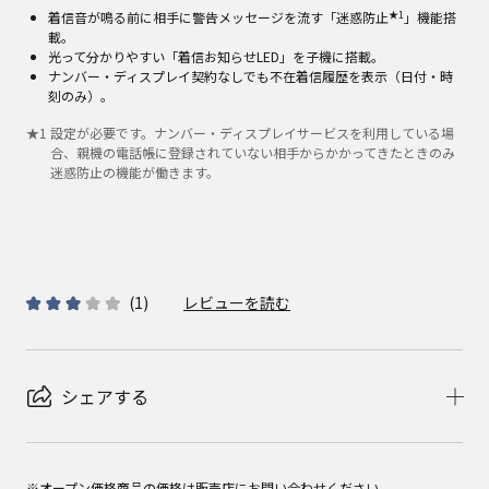
★1
着信音が鳴る前に相手に警告メッセージを流す「迷惑防止
」機能搭
載。
光って分かりやすい「着信お知らせLED」を子機に搭載。
ナンバー・ディスプレイ契約なしでも不在着信履歴を表示（日付・時
刻のみ）。
★
1
設定が必要です。ナンバー・ディスプレイサービスを利用している場
合、親機の電話帳に登録されていない相手からかかってきたときのみ
迷惑防止の機能が働きます。
(
1
)
レビューを読む
シェアする
※オープン価格商品の価格は販売店にお問い合わせください。