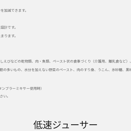
合を加減できます。
ミキサー
ミキサー
ミル
全設計です。
止まります。
-
-
○
○
しえびなどの乾物類、肉・魚類、ペースト状の食事づくり（介護用、離乳食など）
筋の多いもの、水分を加えない野菜のペースト、肉のすり身、うこん、氷砂糖、黒
※6
※6
ミキサーコップふた連動
ミキサーコップふた連動
タンブラーミキサー使用時）
ださい。
※8
※8
モーター保護装置
モーター保護装置
○
-
低速ジューサー