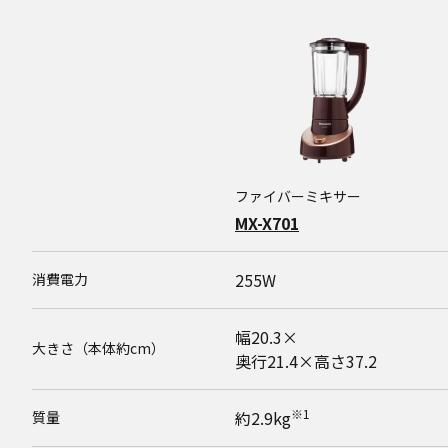
ファイバーミキサー
MX-X701
255W
消費電力
幅20.3×
大きさ（本体約cm）
奥行21.4×高さ37.2
※1
約2.9kg
質量