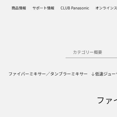
メ
商品情報
サポート情報
CLUB Panasonic
オンライン
イ
ン
コ
ン
テ
ン
ツ
カテゴリー概要
に
ス
キ
ッ
ファイバーミキサー／タンブラーミキサー
低速ジュー
プ
ファ