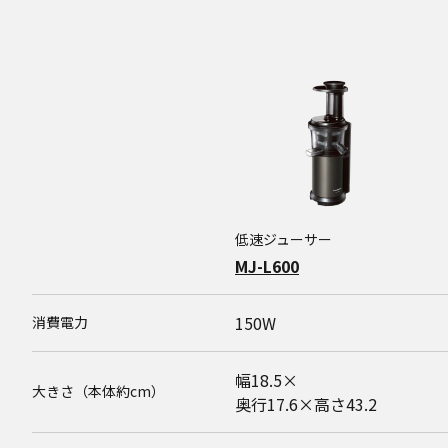
低速ジューサー
MJ-L600
150W
消費電力
幅18.5×
大きさ（本体約cm）
奥行17.6×高さ43.2