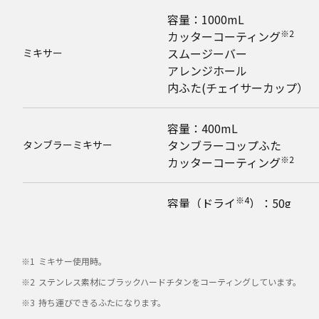
容量：1000mL
※2
カッターコーティング
スムージーバー
ミキサー
アレンジホール
内ふた(チェイサーカップ）
容量：400mL
タンブラーコップふた
タンブラーミキサー
※2
カッターコーティング
※4
容量（ドライ
）：50g
容量（ウェット）：200mL
ミル
ミルコップふた
ミキサー使用時。
○
高速・低速モード
ステンレス素材にブラックハードチタンをコーティングしています。
持ち運びできるふたになります。
※5
○
フラッシュ機能