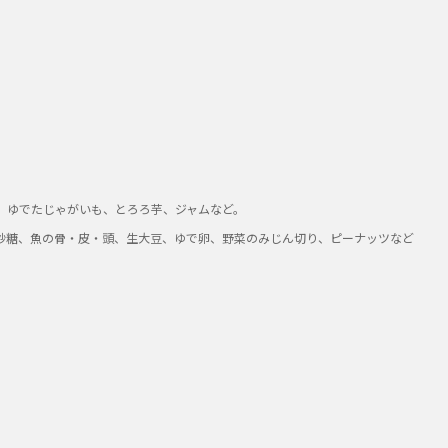
-
○
-
、ゆでたじゃがいも、とろろ芋、ジャムなど。
砂糖、魚の骨・皮・頭、生大豆、ゆで卵、野菜のみじん切り、ピーナッツなど
※7
タンブラーコップ連動
※8
モーター保護装置
○