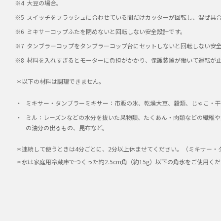
大豆の場合。
スイッチをフラッシュに合わせている間だけカッターが回転し、混ぜ具
ミキサー
ミキサーコップふたを閉めないと回転しない安全設計です。
ガラス製ボトル
ミル
タンブラーコップをタンブラーコップ台にセットしないと回転しない安
材料を入れすぎるとモーターに負担がかかり、保護装置が働いて運転が
-
トライタン™樹脂
＊以下の材料は調理できません。
○
カッター着脱ホルダー
ミキサー・タンブラーミキサー：市販の氷、乾燥大豆、穀類、じゃこ・干
ミル：レーズンなどの水分を抜いた果物類、たくあん・肉類などの繊維や
※6
ミキサーコップふた連動
の油分の出るもの、昆布など。
安全スタート機構
※7
タンブラーコップ連動
＊連続して使うときは4分ごとに、2分以上休ませてください。（ミキサー・
＊氷は家庭用冷蔵庫でつくった約2.5cm角（約15g）以下の角氷をご使用く
※8
モーター保護装置
安全対応
○
レシピブック