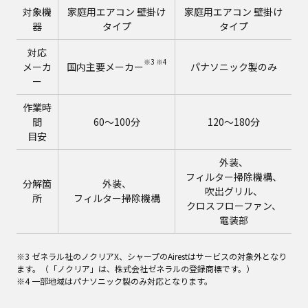
対象機
家庭用エアコン 壁掛け
家庭用エアコン 壁掛け
器
タイプ
タイプ
対応
※3 ※4
メーカ
国内主要メーカー
パナソニック製のみ
ー
作業時
間
60～100分
120～180分
目安
外装、
フィルター掃除機構、
分解箇
外装、
吹出グリル、
所
フィルター掃除機構
クロスフローファン、
電装部
※3 ゼネラル社のノクリアX、シャープのAirestはサービスの対象外となり
ます。（「ノクリア」は、株式会社ゼネラルの登録商標です。）
※4 一部地域はパナソニック製のみ対応となります。