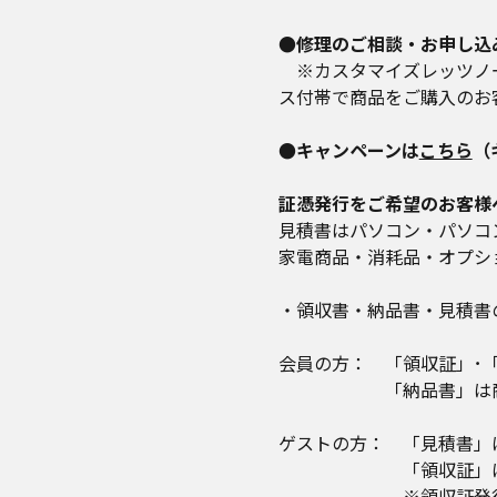
2．取得する個人情報
1．本サービスを通じて
●修理のご相談・お申し込
・本サービスの利用登録
※カスタマイズレッツノート、定
る情報
ス付帯で商品をご購入のお
・本サービスの利用にお
2．本サービスの利用等
●キャンペーンは
こちら
（
・第三者のサービスをご
該サービスのご利用に関
証憑発行をご希望のお客様
見積書はパソコン・パソコ
3．個人情報の利用目的
家電商品・消耗品・オプシ
当社が取得する個人情報
■本サービスを提供する
・領収書・納品書・見積書
1．会員および利用者の
2．購入・契約・利用等
会員の方： 「領収証」･
3．申込みまたは契約等
「納品書」は商品に
4．課金情報の管理およ
5．商品の手配、納期
ゲストの方： 「見積書」
6．キャンペーンや景品
「領収証」は、領収証
■本サービスに関して、
※領収証発行メール