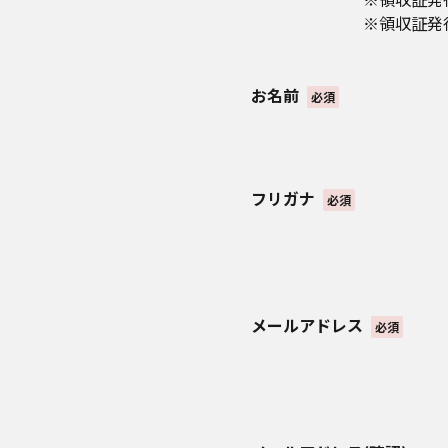
ス、保証書発行、オンラ
※領収証発行対象外の
■本サービス上、当社の
チャット、通知など、当
1．商品・サービスのご
お名前
必須
進施策（キャンペーン、
2．購入履歴や契約履歴
3. 注文の変更及びキ
■本サービスをはじめ、
フリガナ
1．販売・利用状況、ア
必須
2．商品、サービスの企
3．システム、ネットワ
■取得した閲覧履歴、購
のサービスのご案内のた
■その他、お客様から別
メールアドレス
必須
4．個人情報の提供
当社は、次の場合および
き、お客様の個人情報を
1.お客様の同意がある