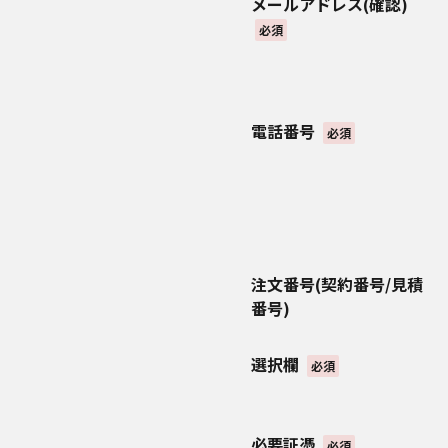
メールアドレス(確認)
2.法令に基づく場合
必須
3.人の生命、身体また
4.利用目的の達成に必
5.合併その他の理由に
6.国の機関もしくは地
電話番号
する必要がある場合に、
必須
5．個人情報の共同利用
当社は、以下の範囲内で
・共同して利用される個
・本サービスの利用登録
る情報
注文番号(契約番号/見積
・本サービスの利用にお
番号)
・お問合せ・ご相談情
・共同して利用する者の
選択欄
必須
・共同して利用する者の
・お客様に合わせたCLUB
・CLUB Panason
必要証憑
必須