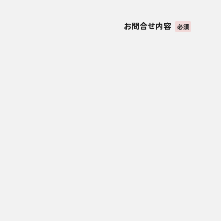
② 法令に基づく場合を
③ 次の範囲内で、仮名
お問合せ内容
・共同して利用される
必須
・共同して利用する者
・共同して利用する者の
・共同して利用する仮
パナソニック マーケ
東京都品川区西五反田3
代表取締役社長 堤
8．安全管理のために講
当社は、個人情報の漏え
策定したうえで下記の措
・個人情報保護の責任者
・個人情報の取得、利用
人情報の取り扱いルール
・個人情報の取り扱いの
・個人情報を取り扱うゾ
や持ち出し等を防止する