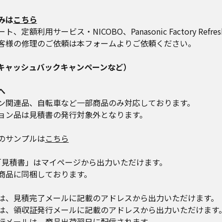
、または、その他の方法によりお客様からご提供頂く情報
みは
こちら
の際に入力されたお客様の氏名、住所、電話番号、メールア
額利用サービス・NICOBO、Panasonic Factory Ref
客様の修理のご依頼は本フォームよりご依頼ください。
けるWebサイトの閲覧履歴、購入履歴など、本サービスのご
に関連してお客様以外の第三者から取得する情報
キャッシュバックキャンペーンなど）
利用の際にお客様が同意された範囲内で当社に提供される、
する情報など）
へ
ン関連品、自転車など一部商品のみ対応しております。
ョン品は見積書の発行対象外となります。
の利用目的は次のとおりです。
ため
のサンプルは
こちら
特定、認証および本人確認を行うため
に関する情報の管理のため
「見積書」はマイページから出力いただけます。
いただいた各種サービスの運営、提供のため
同梱しております。
び債権回収、不正利用防止対応のため
管理、配送、設置等のため
は、見積完了メールに記載のアドレスから出力いただけます。
の抽選、結果連絡、景品等の発送のため
発行メールに記載のアドレスから出力いただけます
お客様からのお問合せ、ご相談、修理、アフターサービス、バ
は、商品出荷翌日に配信されます。