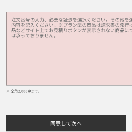
除き、仮名加工情報を第三者に提供しません。
加工情報を共同で利用する場合があります。
仮名加工情報の項目：購入履歴、契約履歴
の範囲：パナソニックグループ関連会社
利用目的：前記7.(2)①に定める利用目的
名加工情報の管理責任者：
ティング ジャパン株式会社
-5-20 パナソニック目黒ビル
 篤樹
じた措置
い、滅失、毀損等（以下、「漏えい等」という）を防止するた
置を講じています。
全角2,000字まで。
を設置し、個人情報保護の体制を整備しています。
、保存、提供、削除・廃棄等の段階ごとに、取り扱い方法、責
を策定するとともに、定期的な内部監査等により管理状況の確
留意事項等について、従業員に定期的な教育・研修を実施して
ーンの入退出管理などの物理的対策を講じることにより、個人
同意して次へ
ための措置を講じています。