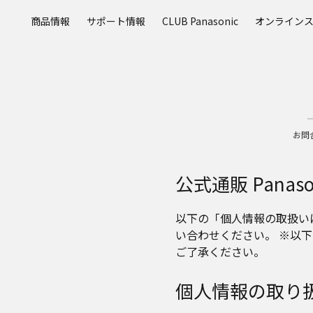
メ
商品情報
サポート情報
CLUB Panasonic
オンライン
イ
ン
コ
ン
テ
ン
ツ
お問
に
ス
キ
公式通販 Panaso
ッ
プ
以下の「個人情報の取扱い
い合わせください。 ※以
ご了承ください。
個人情報の取り