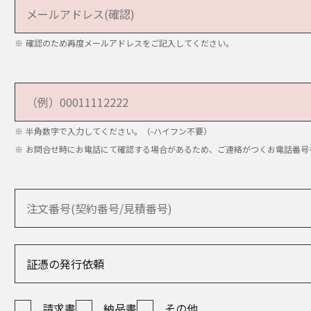
は財産の保護のために必要であって、お客様の同意を取ること
要な範囲で、個人情報の取り扱いの全部または一部を委託する
確認のため再度メールアドレスをご記入してください。
よる事業の承継に伴い、個人情報を提供する場合
方公共団体またはその委託を受けた者が法令の定める事務を遂
お客様の同意を得ることにより当該事務の遂行に支障を及ぼす
半角数字で入力してください。（-ハイフン不要）
個人情報を共同で利用する場合があります。
お問合せ時にお電話にて確認する場合があるため、ご連絡がつくお電話番号
人情報の項目：
の際に入力されたお客様の氏名、住所、電話番号、メールア
けるWebサイトの閲覧履歴、購入履歴など、本サービスのご
報や修理・アフターサービスに関する情報
範囲：パナソニックグループ関連会社
利用目的：
 Panasonicウェブサイト上のサービスを提供するため
icサイトのMy家電リストへの登録するため
請求書
納品書
その他