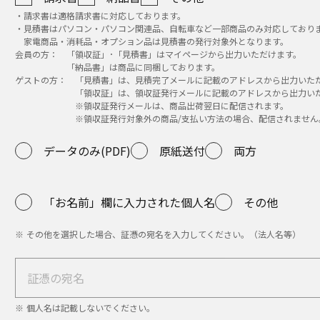
受け付け、対応するため
利用目的」に定めるお客様に関する個人情報の利用目的
・請求書は適格請求書に対応しております。
・見積書はパソコン・パソコン関連品、自転車など一部商品のみ対応しており
家電商品・消耗品・オプション品は見積書の発行対象外となります。
情報の管理責任者
会員の方： 「領収証」･「見積書」はマイページから出力いただけます。
ィング ジャパン株式会社
「納品書」は商品に同梱しております。
ゲストの方： 「見積書」は、見積完了メールに記載のアドレスから出力いた
-5-20 パナソニック目黒ビル
「領収証」は、領収証発行メールに記載のアドレスから出力いた
篤樹
※領収証発行メールは、商品出荷翌日に配信されます。
クス、ウェブ、eメールを含む)及び口頭(電話を含む)等
※領収証発行対象外の商品/支払い方法の場合、配信されません
データのみ(PDF)
原紙送付
両方
託
報の取り扱いの全部又は一部を、前記「3.個人情報の利用目的
「お名前」欄に入力された個人名
その他
扱い
その他を選択した場合、証憑の宛名を入力してください。（法人名等）
報（個人情報であるものに限ります。以下この条において同じ
、法令の定めおよび以下(2)の規定に従って仮名加工情報を取り
を次のとおり取り扱います。
除き、次の利用目的の達成に必要な範囲において仮名加工情報
利用目的」に定めるお客様に関する個人情報の利用目的
個人名は記載しないでください。