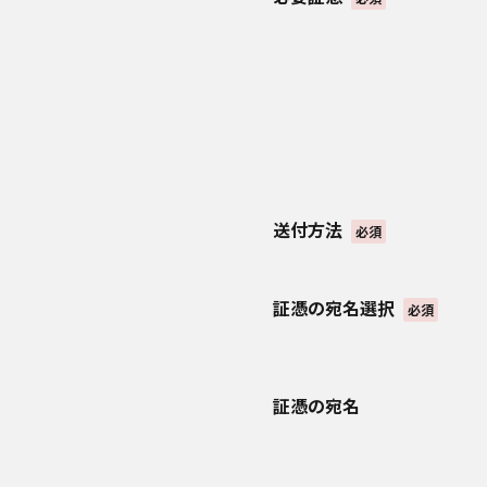
・問合せ、相談などを
・前記「3.個人情報の
・共同して利用する個人
パナソニック マーケテ
東京都品川区西五反田3
代表取締役社長 堤 
・取得方法：書面(ファッ
送付方法
6．個人情報取扱いの委
必須
当社は、取得した個人情
委託します。
証憑の宛名選択
必須
7．仮名加工情報の取り
1．当社は、仮名加工情
ます。この場合、当社は
証憑の宛名
2．当社は仮名加工情報
① 法令に基づく場合を
・前記「3.個人情報の