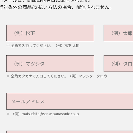
インユーザー登録等への対応、確認およびその記録のため
商品/支払い方法の場合、配信されません。
他のサービス上での広告やコンテンツの掲示・配信、電子メー
社が取り扱う商品およびサービスの販売促進やマーケティング
提案、お買い得情報、アフターサービス（修理、サポート、
フェア、催物、その他）等の提案や情報を提供するため
等マイページの提供のため
ャンセル並びに返品の案内を行うため
全角で入力してください。（例）松下 太郎
当社の商品、サービスの改善、改良や品質向上､および新規開
ンケート調査実施およびその集計、分析のため
画・開発および店舗運営・サービス品質の改善のため
ーク等の運用保守や障害、不具合、事故等の防止および発生
全角カタカナで入力してください。（例）マツシタ タロウ
入・契約履歴等の情報を分析して、統計情報の把握やお客様の
め
途の規定で同意をいただいた目的で利用するため
（例）matsushita@sense.panasonic.co.jp
下記「5.個人情報の共同利用」および「6.個人情報取り扱いの
第三者に提供しません。
場合