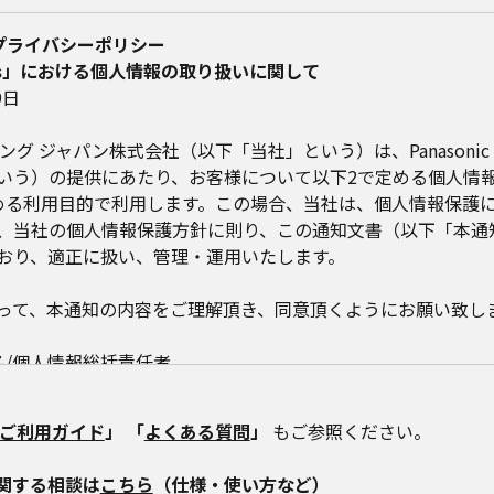
Plus プライバシーポリシー
re Plus」における個人情報の取り扱いに関して
9日
グ ジャパン株式会社（以下「当社」という）は、Panasonic St
いう）の提供にあたり、お客様について以下2で定める個人情
める利用目的で利用します。この場合、当社は、個人情報保護
、当社の個人情報保護方針に則り、この通知文書（以下「本通
おり、適正に扱い、管理・運用いたします。
って、本通知の内容をご理解頂き、同意頂くようにお願い致し
名/個人情報総括責任者
ング ジャパン株式会社
-20 パナソニック目黒ビル
ご利用ガイド
」 「
よくある質問
」
もご参照ください。
樹
関する相談は
こちら
（仕様・使い方など）