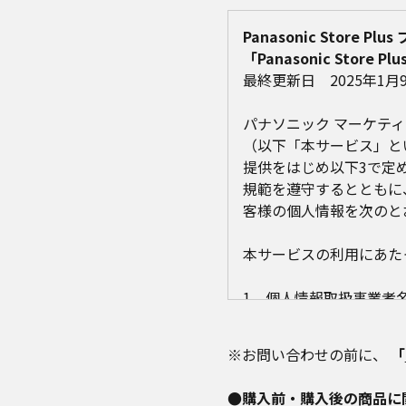
Panasonic Store 
「Panasonic Sto
最終更新日 2025年1月
パナソニック マーケティン
（以下「本サービス」と
提供をはじめ以下3で定
規範を遵守するとともに
客様の個人情報を次のと
本サービスの利用にあた
1．個人情報取扱事業者
パナソニック マーケティ
東京都品川区西五反田3-5
※お問い合わせの前に、
「
代表取締役社長 堤 篤
●購入前・購入後の商品に