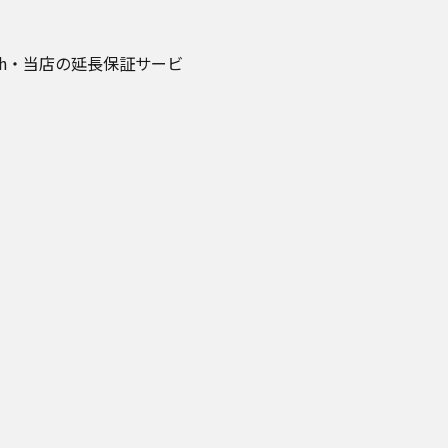
ドレス等のお客様に関す
resh・当店の延長保証サービ
利用に関する情報
お客様に関する情報（当
。
ージョンアップサービ