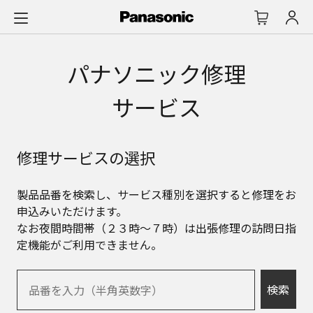
メ
イ
ン
コ
パナソニック修理
ン
テ
サービス
ン
ツ
に
修理サービスの選択
ス
キ
ッ
製品品番を検索し、サービス種別を選択すると修理をお
プ
申込みいただけます。
なお夜間時間帯（２３時～７時）は出張修理の訪問日指
定機能がご利用できません。
検索