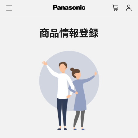
メ
イ
ン
コ
商品情報登録
ン
テ
ン
ツ
に
ス
キ
ッ
プ