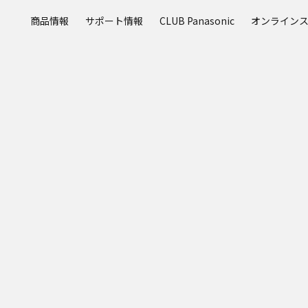
メ
商品情報
サポート情報
CLUB Panasonic
オンライン
イ
ン
コ
ン
テ
ン
ツ
に
ス
キ
ッ
プ