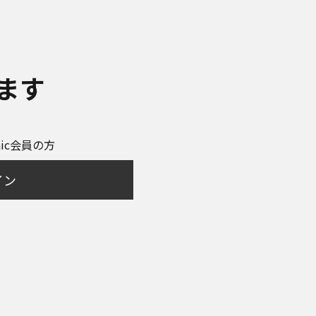
ます
onic会員の方
イン