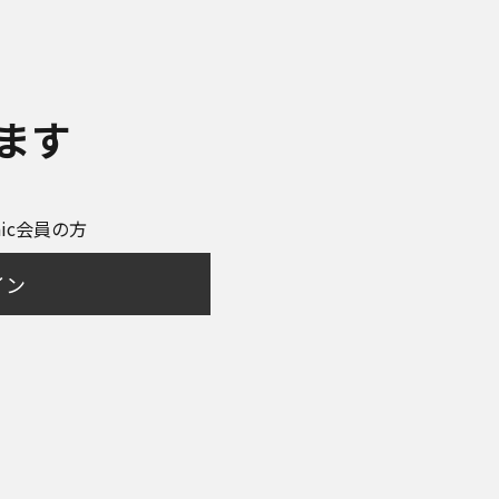
ます
onic会員の方
イン