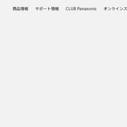
メ
商品情報
サポート情報
CLUB Panasonic
オンライン
イ
ン
コ
ン
テ
ン
ツ
に
ス
キ
ッ
プ