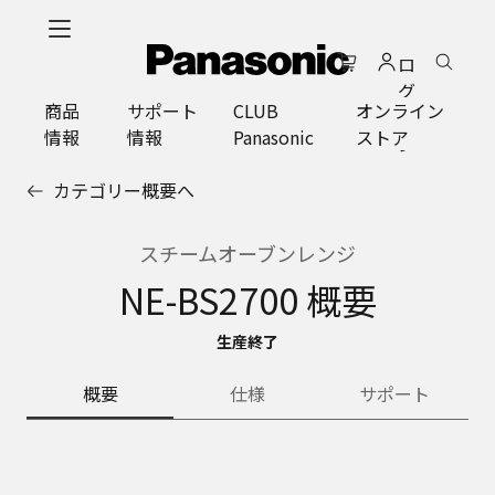
メ
イ
ロ
ン
グ
コ
商品
サポート
CLUB
オンライン
イ
ン
情報
情報
Panasonic
ストア
ン
テ
ン
カテゴリー概要へ
ツ
に
ス
スチームオーブンレンジ
キ
NE-BS2700 概要
ッ
プ
生産終了
概要
仕様
サポート