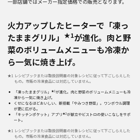
一部店舗ではメーカー指定価格での販売となります。
火力アップしたヒーターで「凍っ
★1
たままグリル」
が進化。肉と野
菜のボリュームメニューも冷凍か
ら一気に焼き上げ。
★
1
レシピブックまたは取扱説明書の対象レシピに従って下ごしらえした
もの。市販の冷凍食品には対応していません。
★1
「凍ったままグリル」
が進化。肉と野菜のボリュームメニューも冷
凍から一気に焼き上げ。
くせになるほどおいしい、新搭載「やみつき野菜」。ワンボウル調理
が更に広がる。
★2
「キッチンポケット」アプリ
が献立やビストロの使いこなしをサポ
ート。
★
1
レシピブックまたは取扱説明書の対象レシピに従って下ごしらえした
もの。市販の冷凍食品には対応していません。