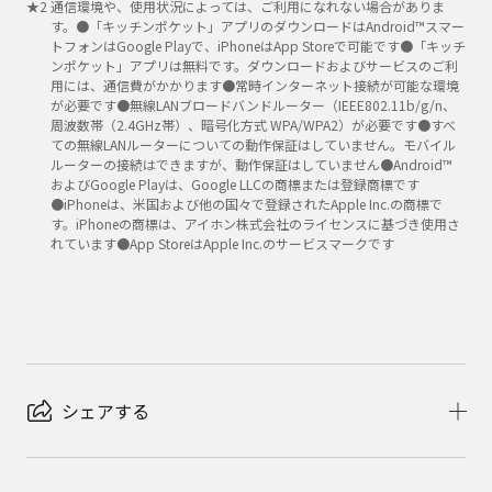
★
2
通信環境や、使用状況によっては、ご利用になれない場合がありま
す。●「キッチンポケット」アプリのダウンロードはAndroid™スマー
トフォンはGoogle Playで、iPhoneはApp Storeで可能です●「キッチ
ンポケット」アプリは無料です。ダウンロードおよびサービスのご利
用には、通信費がかかります●常時インターネット接続が可能な環境
が必要です●無線LANブロードバンドルーター（IEEE802.11b/g/n、
周波数帯（2.4GHz帯）、暗号化方式 WPA/WPA2）が必要です●すべ
ての無線LANルーターについての動作保証はしていません。モバイル
ルーターの接続はできますが、動作保証はしていません●Android™
およびGoogle Playは、Google LLCの商標または登録商標です
●iPhoneは、米国および他の国々で登録されたApple Inc.の商標で
す。iPhoneの商標は、アイホン株式会社のライセンスに基づき使用さ
れています●App StoreはApple Inc.のサービスマークです
シェアする