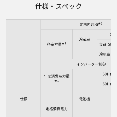
仕様・スペック
★1
定格内容積
定
冷蔵室
★1
各室容量
食品収納
★2
冷凍室
インバーター制御
50Hz
年間消費電力量
★1
60Hz
5
仕様
電動機
6
定格消費電力
5