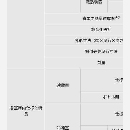
電熱装置
6
★3
省エネ基準達成率
静音化設計
外形寸法（幅×奥行×高さ）
据付必要奥行寸法
質量
仕様
冷蔵室
ボトル棚 収
各室庫内仕様と特
長
仕様
冷凍室