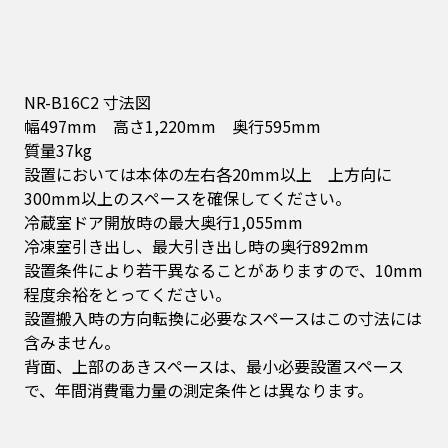
NR-B16C2
寸法図
幅
497mm
高さ
1,220mm
奥行
595mm
質量
37kg
設置においては本体の左右各
20mm
以上 上方向に
300mm
以上のスペースを確保してください。
冷蔵室ドア開放時の最大奥行
1,055mm
冷凍室引き出し、最大引き出し時の奥行
892mm
設置条件により若干異なることがありますので、
10mm
程度余裕をとってください。
設置搬入時の方向転換に必要なスペースはこの寸法には
含みません。
背面、上部のあきスペースは、最小必要設置スペース
で、年間消費電力量の測定条件とは異なります。