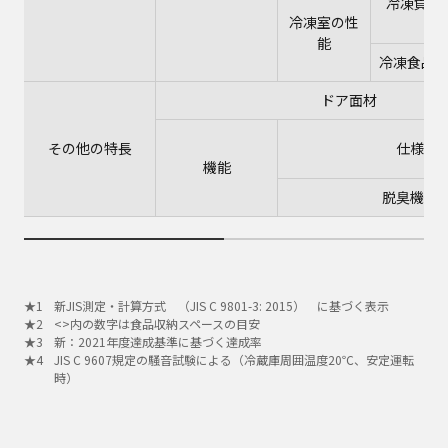
冷凍負荷
冷凍室の性
能
冷凍食品
ドア面材
その他の特長
仕様
機能
脱臭機能
新JIS測定・計算方式 （JIS C 9801-3: 2015） に基づく表示
<>内の数字は食品収納スペースの目安
新：2021年度達成基準に基づく達成率
JIS C 9607規定の騒音試験による（冷蔵庫周囲温度20℃、安定運転
時）