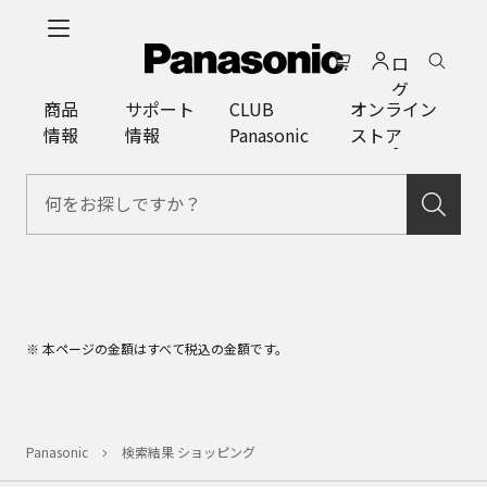
メ
イ
ロ
ン
グ
コ
商品
サポート
CLUB
オンライン
イ
ン
情報
情報
Panasonic
ストア
ン
テ
ン
ツ
に
ス
キ
ッ
プ
※ 本ページの金額はすべて税込の金額です。
Panasonic
検索結果 ショッピング