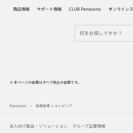
メ
商品情報
サポート情報
CLUB Panasonic
オンライン
イ
ン
コ
ン
テ
ン
ツ
に
ス
キ
ッ
※ 本ページの金額はすべて税込の金額です。
プ
Panasonic
検索結果 ショッピング
法人向け製品・ソリューション
グループ企業情報