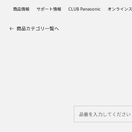
メ
商品情報
サポート情報
CLUB Panasonic
オンライン
イ
ン
コ
商品カテゴリ一覧へ
ン
テ
ン
ツ
に
ス
キ
ッ
プ