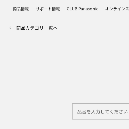
メ
商品情報
サポート情報
CLUB Panasonic
オンライン
イ
ン
コ
商品カテゴリ一覧へ
ン
テ
ン
ツ
に
ス
キ
ッ
プ