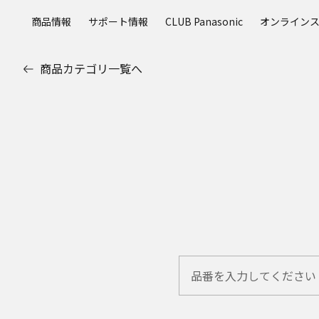
メ
商品情報
サポート情報
CLUB Panasonic
オンライン
イ
ン
コ
商品カテゴリ一覧へ
ン
テ
ン
ツ
に
ス
キ
ッ
プ