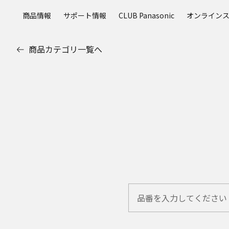
メ
商品情報
サポート情報
CLUB Panasonic
オンライン
イ
ン
コ
商品カテゴリ一覧へ
ン
テ
ン
ツ
に
ス
キ
ッ
プ