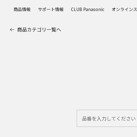
メ
商品情報
サポート情報
CLUB Panasonic
オンライン
イ
ン
コ
商品カテゴリ一覧へ
ン
テ
ン
ツ
に
ス
キ
ッ
プ