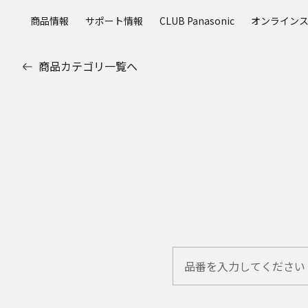
メ
商品情報
サポート情報
CLUB Panasonic
オンライン
イ
ン
コ
商品カテゴリ一覧へ
ン
テ
ン
ツ
に
ス
キ
ッ
プ