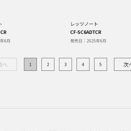
ト
レッツノート
MCR
CF-SC6ADTCR
5年6月
発売日：
2025年6月
前へ
次
1
2
3
4
5