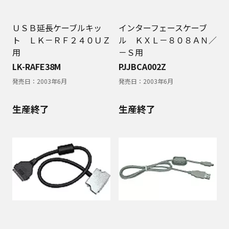
ＵＳＢ延長ケーブルキッ
インターフェースケーブ
ト ＬＫ－ＲＦ２４０ＵＺ
ル ＫＸＬ－８０８ＡＮ／
用
－Ｓ用
LK-RAFE38M
PJJBCA002Z
発売日：
2003年6月
発売日：
2003年6月
生産終了
生産終了