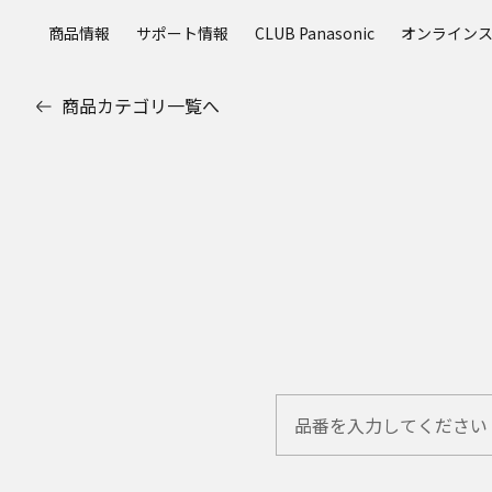
メ
商品情報
サポート情報
CLUB Panasonic
オンライン
イ
ン
コ
商品カテゴリ一覧へ
ン
テ
ン
ツ
に
ス
キ
ッ
プ