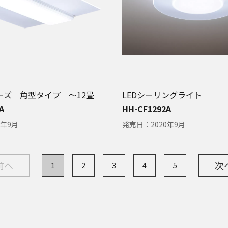
ーズ 角型タイプ 〜12畳
LEDシーリングライト
A
HH-CF1292A
0年9月
発売日：
2020年9月
前へ
次
1
2
3
4
5