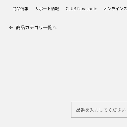
メ
商品情報
サポート情報
CLUB Panasonic
オンライン
イ
ン
コ
商品カテゴリ一覧へ
ン
テ
ン
ツ
に
ス
キ
ッ
プ