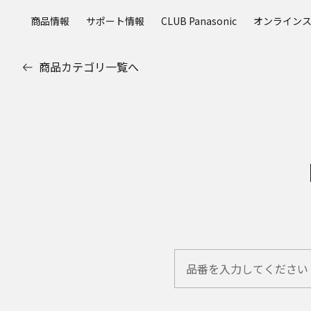
メ
商品情報
サポート情報
CLUB Panasonic
オンライン
イ
ン
コ
商品カテゴリ一覧へ
ン
テ
ン
ツ
に
ス
キ
ッ
プ