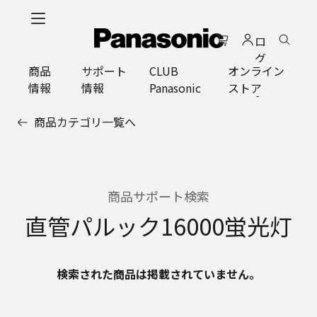
メ
イ
ロ
ン
グ
コ
商品
サポート
CLUB
オンライン
イ
ン
情報
情報
Panasonic
ストア
ン
テ
ン
商品カテゴリ一覧へ
ツ
に
ス
キ
ッ
商品サポート検索
プ
直管パルック16000蛍光灯
検索された商品は掲載されていません。