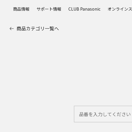
メ
商品情報
サポート情報
CLUB Panasonic
オンライン
イ
ン
コ
商品カテゴリ一覧へ
ン
テ
ン
ツ
に
ス
キ
ッ
プ