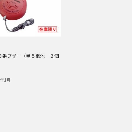
０番ブザー（単５電池 ２個
8年1月