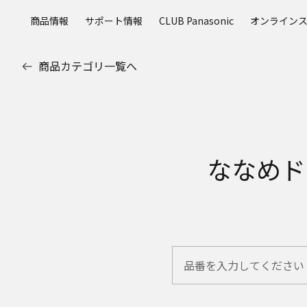
メ
商品情報
サポート情報
CLUB Panasonic
オンライン
イ
ン
コ
商品カテゴリ一覧へ
ン
テ
ン
ツ
に
ス
ななめド
キ
ッ
プ