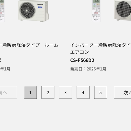
ー冷暖房除湿タイプ ルーム
インバーター冷暖房除湿タイ
エアコン
Z
CS-F566D2
6年1月
発売日：
2026年1月
前へ
次
1
2
3
4
5