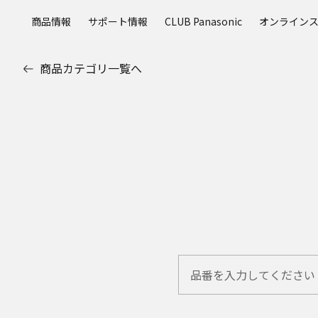
メ
商品情報
サポート情報
CLUB Panasonic
オンライン
イ
ン
コ
商品カテゴリ一覧へ
ン
テ
ン
ツ
に
ス
キ
ッ
プ