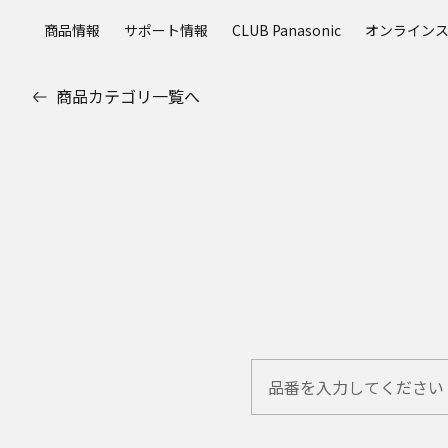
メ
商品情報
サポート情報
CLUB Panasonic
オンライン
イ
ン
コ
商品カテゴリ一覧へ
ン
テ
ン
ツ
に
ス
キ
ッ
プ