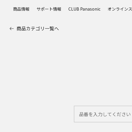
メ
商品情報
サポート情報
CLUB Panasonic
オンライン
イ
ン
コ
商品カテゴリ一覧へ
ン
テ
ン
ツ
に
ス
キ
ッ
プ