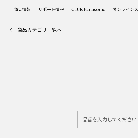
メ
商品情報
サポート情報
CLUB Panasonic
オンライン
イ
ン
コ
商品カテゴリ一覧へ
ン
テ
ン
ツ
に
ス
キ
ッ
プ