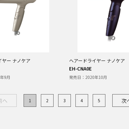
イヤー ナノケア
ヘアードライヤー ナノケア
EH-CNA0E
1年9月
発売日：
2020年10月
前へ
次
1
2
3
4
5