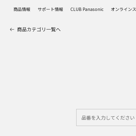
メ
商品情報
サポート情報
CLUB Panasonic
オンライン
イ
ン
コ
商品カテゴリ一覧へ
ン
テ
ン
ツ
に
ス
キ
ッ
プ